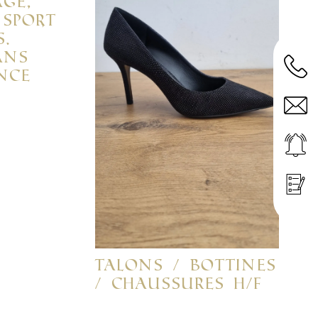
age,
sport,
s.
ans
nce
Talons / Bottines
/ Chaussures H/F