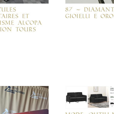
cules
87 – DIAMANT
taires et
GIOIELLI E OR
isme Alcopa
ion Tours