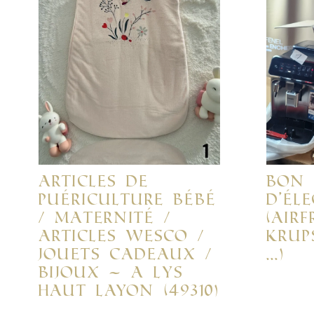
ARTICLES DE
Bon 
PUÉRICULTURE BÉBÉ
d’él
/ MATERNITÉ /
(AirF
ARTICLES WESCO /
Krup
JOUETS CADEAUX /
…)
BIJOUX – A LYS
HAUT LAYON (49310)