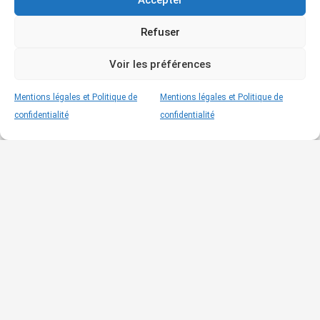
Refuser
LIENS PRATIQUES
Voir les préférences
Accueil
Mentions légales et Politique de
Mentions légales et Politique de
L’Etude
confidentialité
confidentialité
Vendre
Acheter
Ventes à Venir
Contact
© by Orocom.fr
Hôtel des ventes 2025 – Tous droits réservés –
By Orocom.fr©